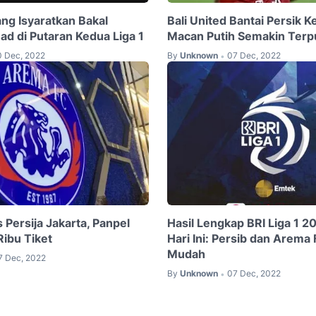
ng Isyaratkan Bakal
Bali United Bantai Persik Ke
d di Putaran Kedua Liga 1
Macan Putih Semakin Terp
0 Dec, 2022
By
Unknown
07 Dec, 2022
•
Persija Jakarta, Panpel
Hasil Lengkap BRI Liga 1 2
Ribu Tiket
Hari Ini: Persib dan Arem
Mudah
7 Dec, 2022
By
Unknown
07 Dec, 2022
•