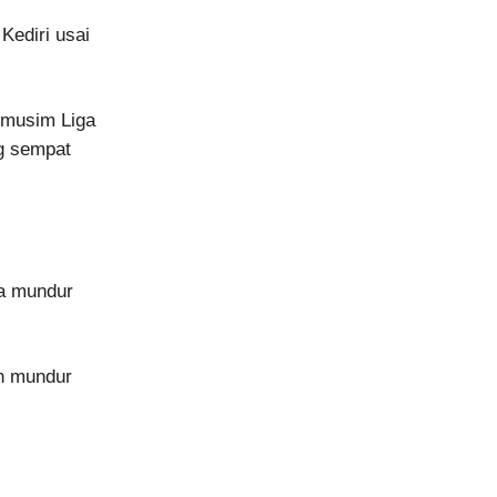
Kediri usai
l musim Liga
ng sempat
ya mundur
an mundur