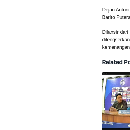
Dejan Antoni
Barito Puter
Dilansir dar
dilengserkan
kemenangan d
Related P