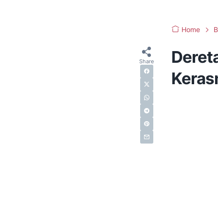
Home
B
Dereta
Keras