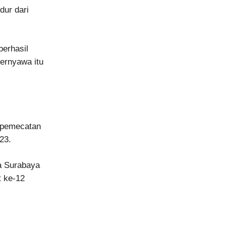
dur dari
berhasil
ernyawa itu
a pemecatan
23.
a Surabaya
t ke-12