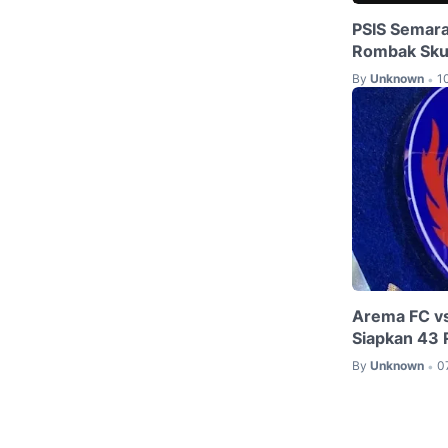
PSIS Semara
Rombak Skua
By
Unknown
1
•
Arema FC vs 
Siapkan 43 
By
Unknown
0
•