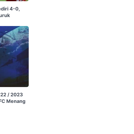
diri 4-0,
uruk
022 / 2023
a FC Menang