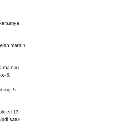
 kerasnya
telah meraih
ang mampu
ke-6.
tongi 5
oleksi 13
jadi satu-